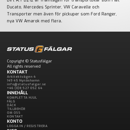
Dirt A.T D212 är framtagen för transportbilar som Fiat
Ducato, Mercedes Sprinter, VW Caravelle och
Transporter men även för pickuper som Ford Ranger,
nya VW Amarok med flera.
Copyright © Statusfälgar
All rights reserved
KONTAKT
Arkitektvägen 4
149 45 Nynäshamn
info@statusfalgar.se
+46 (0)8 527 052 64
INNEHÅLL
KOMPLETTA HJUL
FÄLG
DÄCK
TILLBEHÖR
OM OSS
KONTAKT
KONTO
LOGGA IN / REGISTRERA