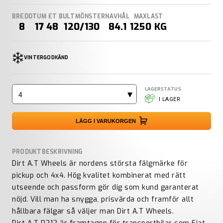
BREDD
TUM
ET
BULTMÖNSTER
NAVHÅL
MAXLAST
8
17
48
120/130
84.1
1250 KG
VINTERGODKÄND
LAGERSTATUS
4
I LAGER
LÄGG I VARUKORGEN
PRODUKTBESKRIVNING
Dirt A.T Wheels är nordens största fälgmärke för
pickup och 4x4. Hög kvalitet kombinerat med rätt
utseende och passform gör dig som kund garanterat
nöjd. Vill man ha snygga, prisvärda och framför allt
hållbara fälgar så väljer man Dirt A.T Wheels.