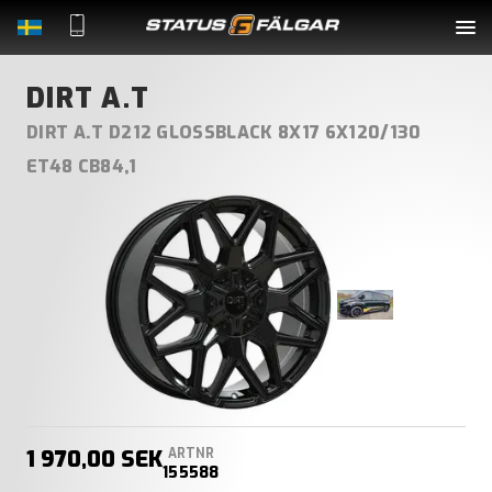
Kompletta hjul
DIRT A.T
DIRT A.T D212 GLOSSBLACK 8X17 6X120/130
Fälg
ET48 CB84,1
Däck
Tillbehör
Om oss
Kontakt
1 970,00 SEK
ARTNR
LOGIN
155588