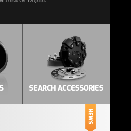
den status den förtjänar.
S
SEARCH ACCESSORIES
NEWS