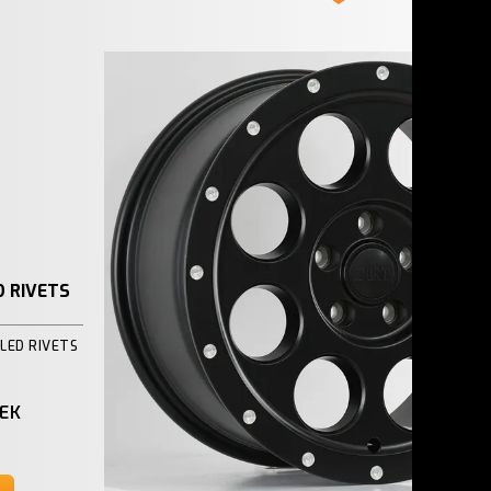
D RIVETS
LLED RIVETS
EK