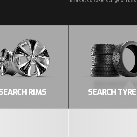
hitta det du söker och ge din bil 
SEARCH RIMS
SEARCH TYRE