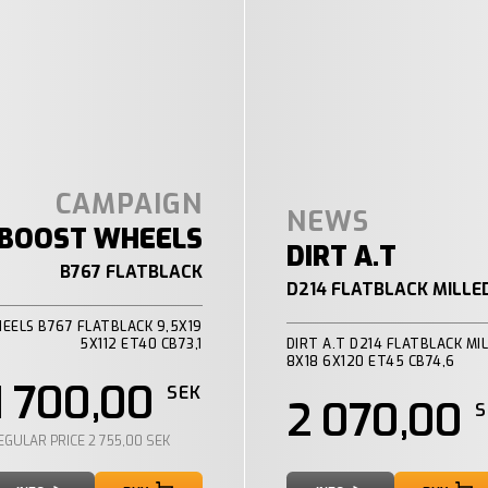
CAMPAIGN
NEWS
BOOST WHEELS
DIRT A.T
B767 FLATBLACK
D214 FLATBLACK MILLE
EELS B767 FLATBLACK 9,5X19
5X112 ET40 CB73,1
DIRT A.T D214 FLATBLACK MI
8X18 6X120 ET45 CB74,6
1 700,00
SEK
2 070,00
S
EGULAR PRICE
2 755,00 SEK