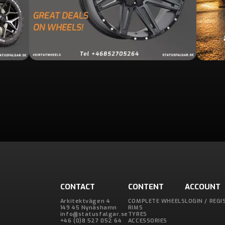
CONTACT
CONTENT
ACCOUNT
Arkitektvägen 4
COMPLETE WHEELS
LOGIN / REGI
149 45 Nynäshamn
RIMS
info@statusfalgar.se
TYRES
+46 (0)8 527 052 64
ACCESSORIES