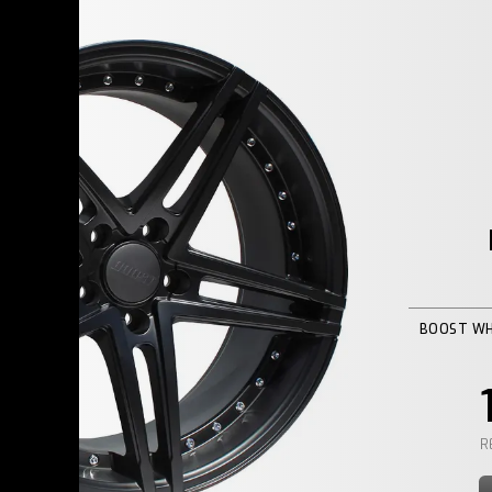
BOOST WH
R